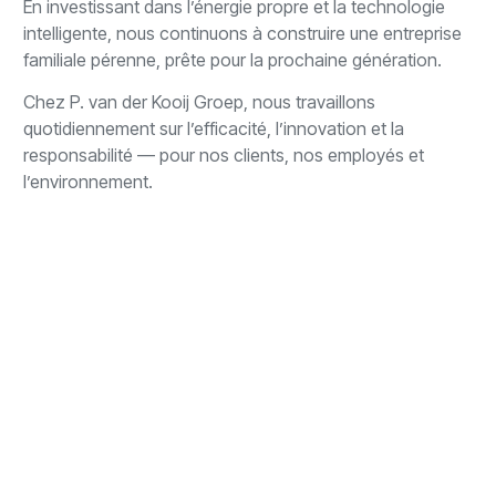
En investissant dans l’énergie propre et la technologie
intelligente, nous continuons à construire une entreprise
familiale pérenne, prête pour la prochaine génération.
Chez P. van der Kooij Groep, nous travaillons
quotidiennement sur l’efficacité, l’innovation et la
responsabilité — pour nos clients, nos employés et
l’environnement.
Besoin de conseils ou d'aide ?
Nos spécialistes sont à votre
disposition
+31 (0)10 4264444
info@kooijgroep.com
Laissez un message