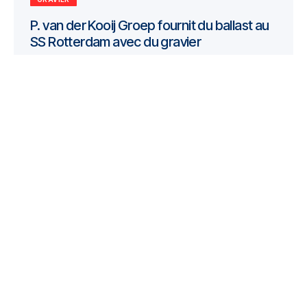
P. van der Kooij Groep fournit du ballast au
SS Rotterdam avec du gravier
Pvd Kooij Groep stabilise le SS Rotterdam
emblématique avec une solution de gravier
innovante pour le...
En savoir plus
ALIMENTS POUR ANIMAUX