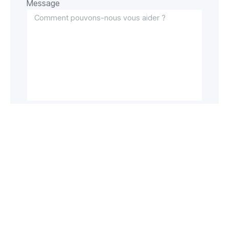
Message
Envoyer
Appelez le
Préférez-vous
envoyer un e-mail ?
+31 (0)10
info@kooijgroep.com
4264444