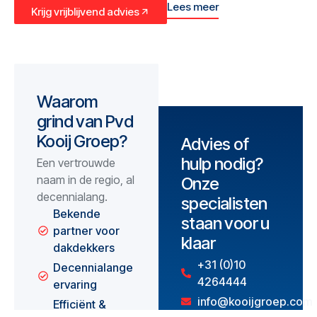
Lees meer
Krijg vrijblijvend advies
Waarom
grind van Pvd
Kooij Groep?
Advies of
hulp nodig?
Een vertrouwde
naam in de regio, al
Onze
decennialang.
specialisten
Bekende
staan voor u
partner voor
klaar
dakdekkers
+31 (0)10
Decennialange
4264444
ervaring
info@kooijgroep.com
Efficiënt &